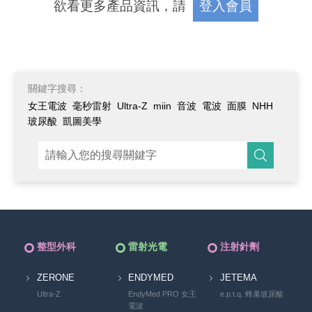
欲看更多產品資訊，請
登入會員
關鍵字搜尋：
女王電波
毫秒雷射
Ultra-Z
miin
音波
電波
面膜
NHH
玻尿酸
凱圖美學
整型外科
雷射光電
注射針劑
ZERONE
ENDYMED
JETEMA
Ultra-Z
EndyMed PRO 女王
e.p.t.q. 蜂巢玻尿酸
電波