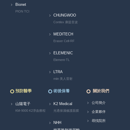
Bionet
PION TCI
CHUNGWOO
Contlex 康提音波
MEDITECH
Eraser Cell-RF
ELEMENIC
Element-TL
LTRA
miin 美人雷射
預防醫學
術後保養
關於我們
公司簡介
山陽電子
K2 Medical
KM-9000 K2淨血療程
光透保濕修護面膜
企業夥伴
尋找院所
NHH