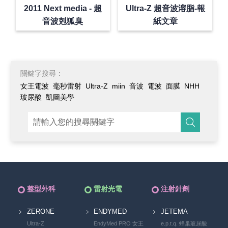
2011 Next media - 超
Ultra-Z 超音波溶脂-報
音波剋狐臭
紙文章
關鍵字搜尋：
女王電波
毫秒雷射
Ultra-Z
miin
音波
電波
面膜
NHH
玻尿酸
凱圖美學
整型外科
雷射光電
注射針劑
ZERONE
ENDYMED
JETEMA
Ultra-Z
EndyMed PRO 女王
e.p.t.q. 蜂巢玻尿酸