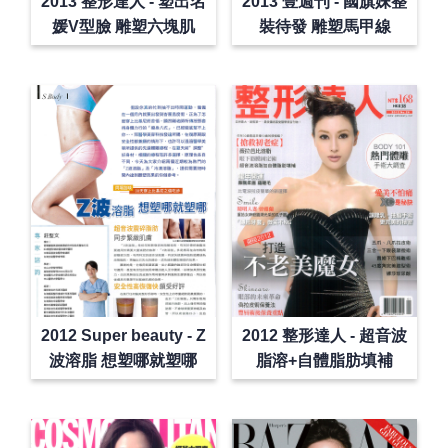
2013 整形達人 - 塑出名
2013 壹週刊 - 國旗妹整
媛V型臉 雕塑六塊肌
裝待發 雕塑馬甲線
2012 Super beauty - Z
2012 整形達人 - 超音波
波溶脂 想塑哪就塑哪
脂溶+自體脂肪填補