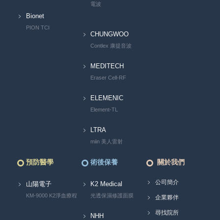
電波
Bionet
PION TCI
CHUNGWOO
Contlex 康提音波
MEDITECH
Eraser Cell-RF
ELEMENIC
Element-TL
LTRA
miin 美人雷射
預防醫學
術後保養
關於我們
公司簡介
山陽電子
K2 Medical
KM-9000 K2淨血療程
光透保濕修護面膜
企業夥伴
尋找院所
NHH