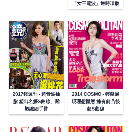
「女王電波」逆時凍齡
2017鏡週刊 - 超音波抽
2014 COSMO - 輕鬆展
脂 塑出名媛S曲線、雕
現理想體態 擁有前凸後
塑纖細手臂
翹S曲線