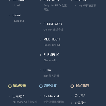
Ultra-Z
EndyMed PRO 女王
e.p.t.q. 蜂巢玻尿酸
電波
Bionet
PION TCI
CHUNGWOO
Contlex 康提音波
MEDITECH
Eraser Cell-RF
ELEMENIC
Element-TL
LTRA
miin 美人雷射
預防醫學
術後保養
關於我們
公司簡介
山陽電子
K2 Medical
KM-9000 K2淨血療程
光透保濕修護面膜
企業夥伴