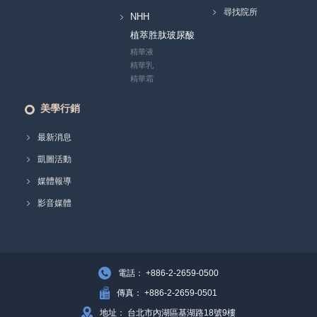
尋找院所
NHH
植萃胜肽玻尿酸
精華液
精華乳
精華霜
美學行銷
最新消息
凱圖活動
媒體報導
影音媒體
電話： +886-2-2659-0500
傳真： +886-2-2659-0501
地址： 台北市內湖區基湖路18號9樓