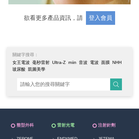
欲看更多產品資訊，請
登入會員
關鍵字搜尋：
女王電波
毫秒雷射
Ultra-Z
miin
音波
電波
面膜
NHH
玻尿酸
凱圖美學
整型外科
雷射光電
注射針劑
ZERONE
ENDYMED
JETEMA